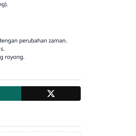
g).
 dengan perubahan zaman.
s.
ng royong.