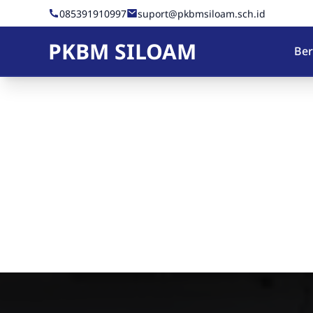
Skip to Content
085391910997
suport@pkbmsiloam.sch.id
PKBM SILOAM
Be