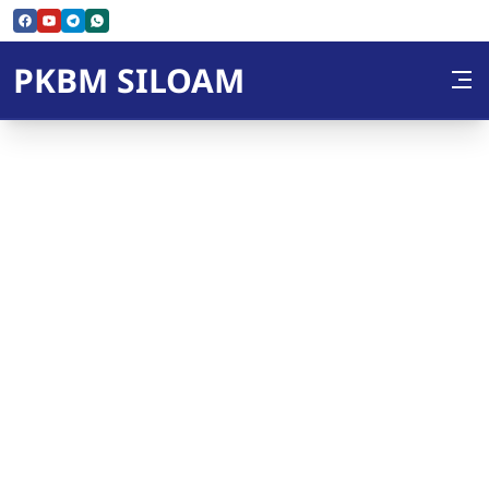
Skip to Content
PKBM SILOAM