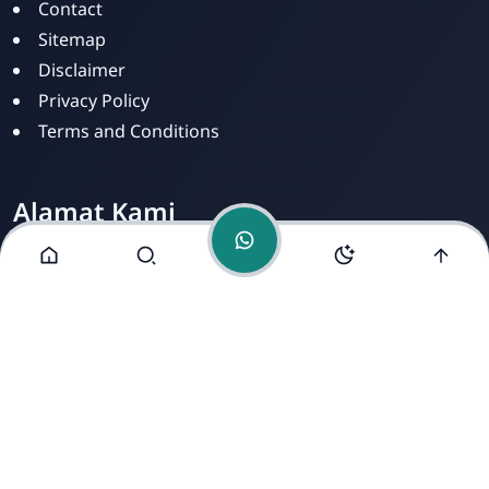
Online
Contact
Sitemap
Disclaimer
Privacy Policy
Terms and Conditions
Alamat Kami
Jl. Dusun Mengkirai II, RT 02, Desa Mengkirai,
Kecamatan kayan Hilir, Kabupaten Sintang, Provinsi
Kalimantan Barat, 78693.
Copyright ©
2026
- All Rights Reserved