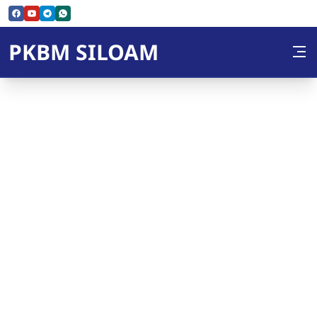
Skip to Content
PKBM SILOAM