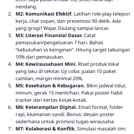
nendang.
M2: Komunikasi Efektif.
Latihan
role-play
telepon
kerja, chat sopan, dan presentasi 90 detik. Ada
yang grogi? Wajar. Diulang sampai lancar.
M3: Literasi Finansial Dasar.
Catat
pemasukan/pengeluaran 7 hari. Bahas
“kebutuhan vs keinginan”. Hitung target tabungan
10% dari pemasukan.
M4: Kewirausahaan Mini.
Riset produk lokal
yang laku di sekitar. Uji coba: jualan 10 paket
camilan, margin minimal 20%.
M5: Kesehatan & Kebugaran.
Bikin jadwal tidur,
minum, gerak 15 menit/hari. Pakai poster habit
tracker dari kertas kotak-kotak.
M6: Keterampilan Digital.
Email formal, folder
rapi, keamanan sandi. Bonus: desain poster
sederhana untuk promosi tugas wirausaha.
M7: Kolaborasi & Konflik.
Simulasi masalah tim: