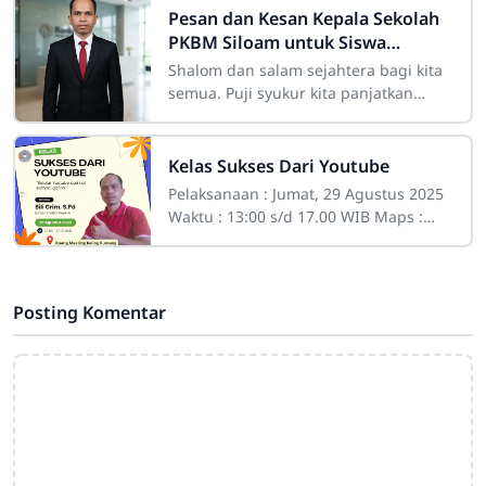
Pesan dan Kesan Kepala Sekolah
PKBM Siloam untuk Siswa
Lulusan Paket A, Paket B serta
Shalom dan salam sejahtera bagi kita
Paket C Tahun Pelajaran 2025-
semua. Puji syukur kita panjatkan
2026
kepada Tuhan Yang Maha Esa atas
penyertaan dan kasih-Nya sehingga
Kelas Sukses Dari Youtube
Pelaksanaan : Jumat, 29 Agustus 2025
Waktu : 13:00 s/d 17.00 WIB Maps :
Ruang Meeting Keling Kumang
Posting Komentar