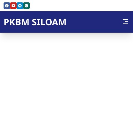
Skip to Content
PKBM SILOAM