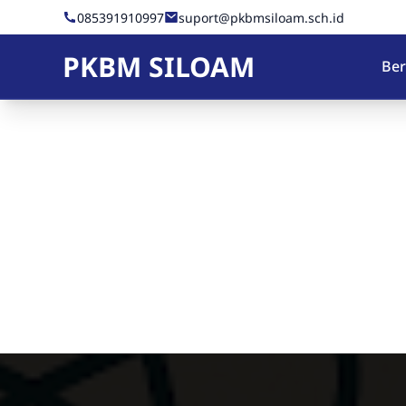
Skip to Content
085391910997
suport@pkbmsiloam.sch.id
PKBM SILOAM
Be