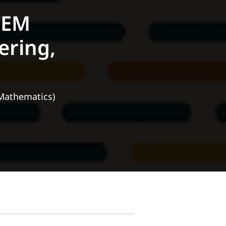
TEM
ering,
 Mathematics)