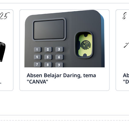
Absen Belajar Daring, tema
Ab
m
"CANVA"
"D
Ha