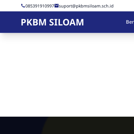
Skip to Content
085391910997
suport@pkbmsiloam.sch.id
PKBM SILOAM
Be