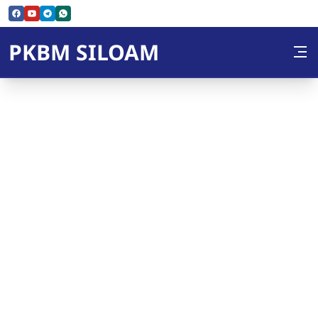
Skip to Content
PKBM SILOAM