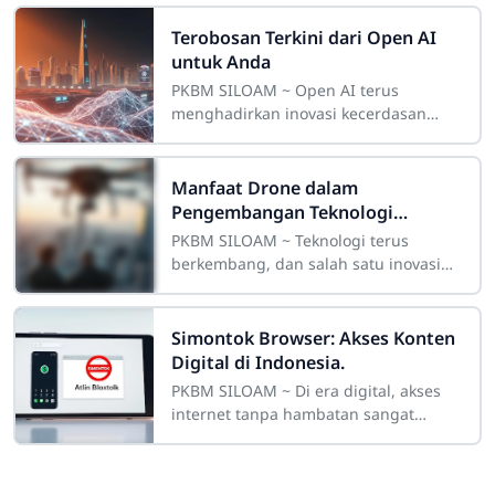
Terobosan Terkini dari Open AI
untuk Anda
PKBM SILOAM ~ Open AI terus
menghadirkan inovasi kecerdasan
buatan yang mengubah cara kita
melihat dunia. Mereka mendirikan
NextGenAI, sebuah
Manfaat Drone dalam
Pengembangan Teknologi
Modern
PKBM SILOAM ~ Teknologi terus
berkembang, dan salah satu inovasi
yang paling menarik adalah
penggunaan alat terbang tanpa awak.
Alat ini telah membawa
Simontok Browser: Akses Konten
Digital di Indonesia.
PKBM SILOAM ~ Di era digital, akses
internet tanpa hambatan sangat
penting di Indonesia. Lebih dari 50%
pengguna internet di sini kesulitan
mengakses