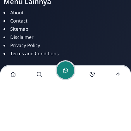
Menu Lainnya
PKBM SILOAM
Online
About
Contact
Sitemap
Disclaimer
Privacy Policy
Terms and Conditions
Alamat Kami
Jl. Dusun Mengkirai II, RT 02, Desa Mengkirai,
Kecamatan kayan Hilir, Kabupaten Sintang, Provinsi
Kalimantan Barat, 78693.