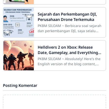
Maps, jujur saya sempat mikir, “Hah?
Emang bisa ya?” Tapi ternyata, bukan
cuma
Sejarah dan Perkembangan DJI,
Perusahaan Drone Terkemuka
PKBM SILOAM ~ Berbicara soal sejarah
dan perkembangan DJI, saya selalu
ingat momen pertama kali saya
melihat teman saya menerbangkan
sebuah drone
Helldivers 2 on Xbox: Release
Date, Gameplay, and Everything
You Need to Know
PKBM SILOAM ~ Absolutely! Here's the
English version of the blog content,
rewritten with a natural, casual tone
and human-like storytelling, as if
Posting Komentar