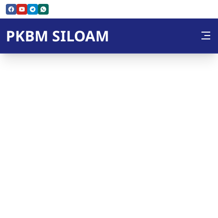
Skip to Content
PKBM SILOAM