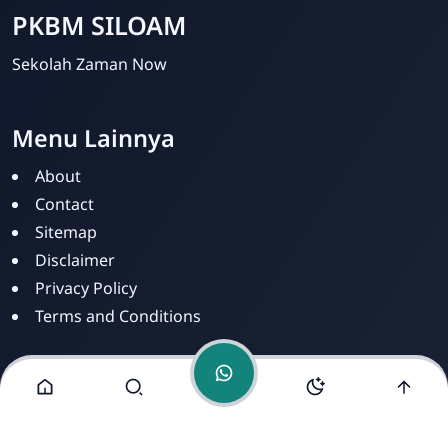
PKBM SILOAM
Sekolah Zaman Now
Menu Lainnya
PKBM SILOAM
Online
About
Contact
Sitemap
Disclaimer
Privacy Policy
Terms and Conditions
Alamat Kami
Jl. Dusun Mengkirai II, RT 02, Desa Mengkirai,