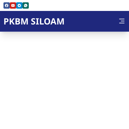
Skip to Content
PKBM SILOAM