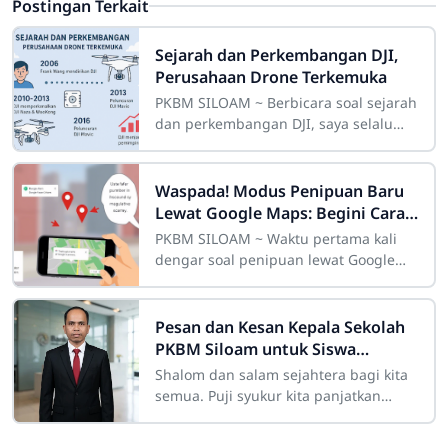
Postingan Terkait
Sejarah dan Perkembangan DJI,
Perusahaan Drone Terkemuka
PKBM SILOAM ~ Berbicara soal sejarah
dan perkembangan DJI, saya selalu
ingat momen pertama kali saya
melihat teman saya menerbangkan
sebuah drone
Waspada! Modus Penipuan Baru
Lewat Google Maps: Begini Cara
Mereka Menjebak Korban
PKBM SILOAM ~ Waktu pertama kali
dengar soal penipuan lewat Google
Maps, jujur saya sempat mikir, “Hah?
Emang bisa ya?” Tapi ternyata, bukan
cuma
Pesan dan Kesan Kepala Sekolah
PKBM Siloam untuk Siswa
Lulusan Paket A, Paket B serta
Shalom dan salam sejahtera bagi kita
Paket C Tahun Pelajaran 2025-
semua. Puji syukur kita panjatkan
2026
kepada Tuhan Yang Maha Esa atas
penyertaan dan kasih-Nya sehingga