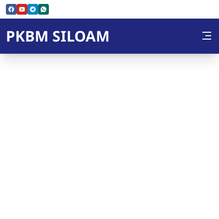
Skip to Content
PKBM SILOAM