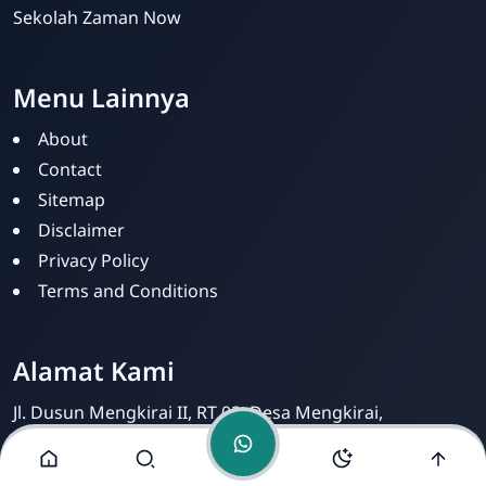
Sekolah Zaman Now
Menu Lainnya
About
Contact
PKBM SILOAM
Sitemap
Online
Disclaimer
Privacy Policy
Terms and Conditions
Alamat Kami
Jl. Dusun Mengkirai II, RT 02, Desa Mengkirai,
Kecamatan kayan Hilir, Kabupaten Sintang, Provinsi
Kalimantan Barat, 78693.