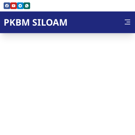
Skip to Content
PKBM SILOAM