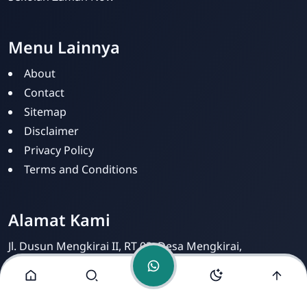
Menu Lainnya
About
Contact
PKBM SILOAM
Sitemap
Online
Disclaimer
Privacy Policy
Terms and Conditions
Alamat Kami
Jl. Dusun Mengkirai II, RT 02, Desa Mengkirai,
Kecamatan kayan Hilir, Kabupaten Sintang, Provinsi
Kalimantan Barat, 78693.