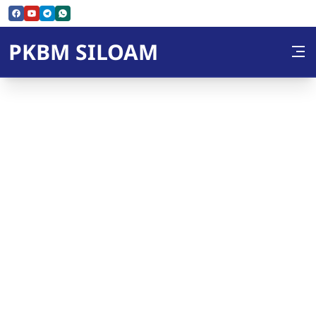
Skip to Content
PKBM SILOAM