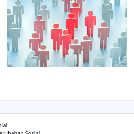
ial
erubahan Sosial