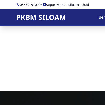
Skip to Content
085391910997
suport@pkbmsiloam.sch.id
PKBM SILOAM
Be