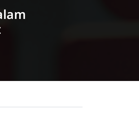
alam
t