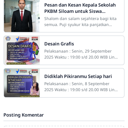
Pesan dan Kesan Kepala Sekolah
PKBM Siloam untuk Siswa
Lulusan Paket A, Paket B serta
Shalom dan salam sejahtera bagi kita
Paket C Tahun Pelajaran 2025-
semua. Puji syukur kita panjatkan
2026
kepada Tuhan Yang Maha Esa atas
penyertaan dan kasih-Nya sehingga
Desain Grafis
Pelaksanaan : Senin, 29 September
2025 Waktu : 19:00 s/d 20.00 WIB Link :
Google Meet
Didiklah Pikiranmu Setiap hari
Pelaksanaan : Senin, 8 September
2025 Waktu : 19:00 s/d 20.00 WIB Link :
Google Meet
Posting Komentar