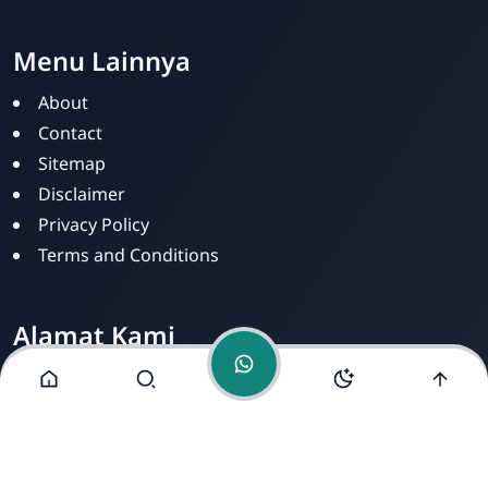
Menu Lainnya
About
PKBM SILOAM
Online
Contact
Sitemap
Disclaimer
Privacy Policy
Terms and Conditions
Alamat Kami
Jl. Dusun Mengkirai II, RT 02, Desa Mengkirai,
Kecamatan kayan Hilir, Kabupaten Sintang, Provinsi
Kalimantan Barat, 78693.