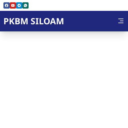
Skip to Content
PKBM SILOAM