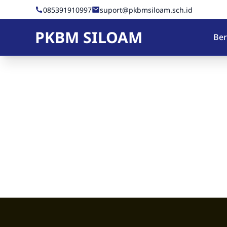
Skip to Content
085391910997
suport@pkbmsiloam.sch.id
PKBM SILOAM
Be