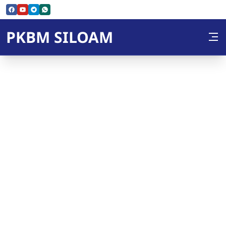
Skip to Content
PKBM SILOAM