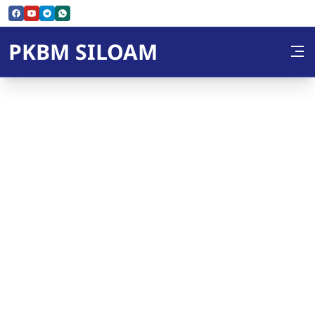
Skip to Content
PKBM SILOAM