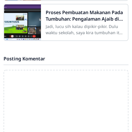
Ternyata, enggak. Di minggu kedua,
gurunya
Proses Pembuatan Makanan Pada
Tumbuhan: Pengalaman Ajaib di
Balik Daun
Jadi, lucu sih kalau dipikir-pikir. Dulu
waktu sekolah, saya kira tumbuhan itu
“makan” tanah. Serius. Pokoknya kalau
kita siram terus tumbuh, ya
Posting Komentar