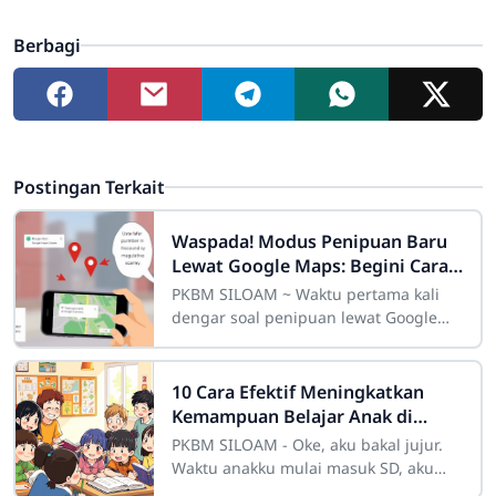
Berbagi
Postingan Terkait
Waspada! Modus Penipuan Baru
Lewat Google Maps: Begini Cara
Mereka Menjebak Korban
PKBM SILOAM ~ Waktu pertama kali
dengar soal penipuan lewat Google
Maps, jujur saya sempat mikir, “Hah?
Emang bisa ya?” Tapi ternyata, bukan
cuma
10 Cara Efektif Meningkatkan
Kemampuan Belajar Anak di
Sekolah
PKBM SILOAM - Oke, aku bakal jujur.
Waktu anakku mulai masuk SD, aku
pikir semuanya bakal jalan mulus aja.