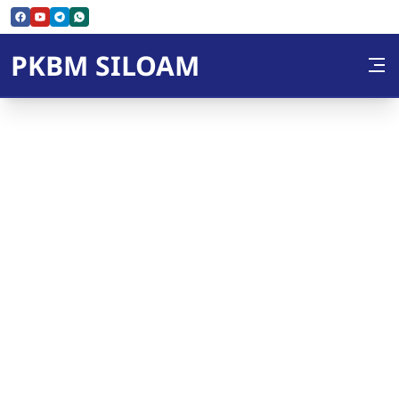
Skip to Content
PKBM SILOAM