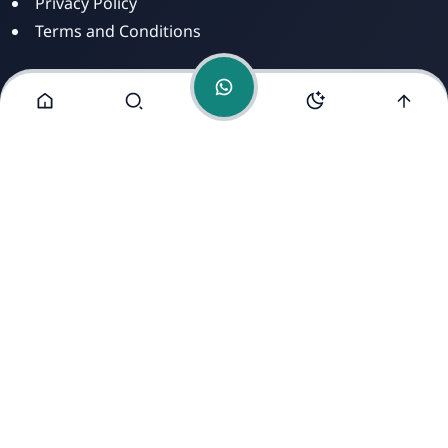
Privacy Policy
Terms and Conditions
Alamat Kami
Jl. Dusun Mengkirai II, RT 02, Desa Mengkirai,
Kecamatan kayan Hilir, Kabupaten Sintang, Provinsi
Kalimantan Barat, 78693.
Copyright ©
2026
- All Rights Reserved