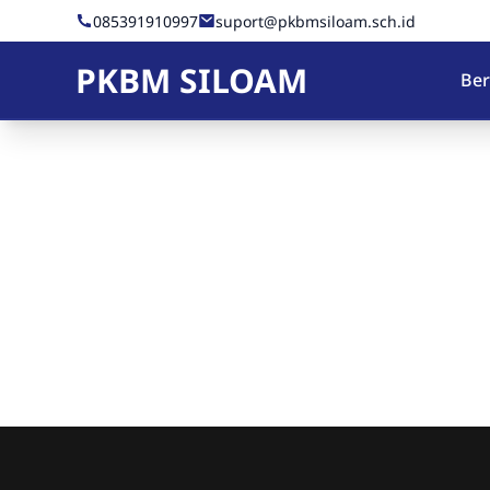
Skip to Content
085391910997
suport@pkbmsiloam.sch.id
PKBM SILOAM
Be