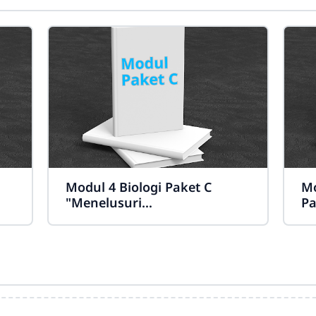
Modul 4 Biologi Paket C
Mo
"Menelusuri
Pa
Keanekaragaman Hayati
C
sebagai Penyokong
Kehidupan Manusia"