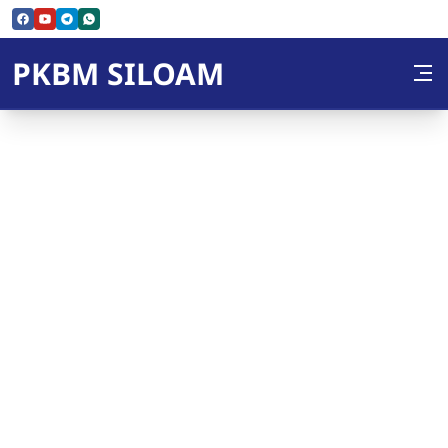
Skip to Content
PKBM SILOAM